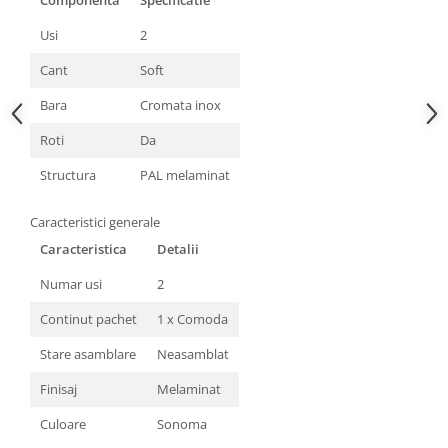
Componenta
Specificatie
Usi
2
Cant
Soft
Bara
Cromata inox
Roti
Da
Structura
PAL melaminat
Caracteristici generale
Caracteristica
Detalii
Numar usi
2
Continut pachet
1 x Comoda
Stare asamblare
Neasamblat
Finisaj
Melaminat
Culoare
Sonoma