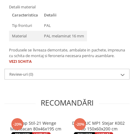
Detalii material
Caracteristica
Detalii
Tip fronturi
PAL
Material
PAL melaminat 16 mm
Produsele se livreaza demontate, ambalate in pachete, impreuna
cu schita de montaj si feroneria necesara pentru asamblare.
VEZI SCHITA
Review-uri
(0)
RECOMANDĂRI
Dulap Stil-21 Wenge
Dulap UC MP1 Stejar K002
-20%
-20%
Mesteacan 80x46x195 cm
Alb 150x60x200 cm