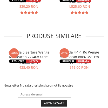
1.049,00 RON
1.907,00 RON
839,20 RON
1.525,60 RON
PRODUSE SIMILARE
Comoda 5 Sertare Wenge
Comoda 4-1-1 Ro Wenge
-20%
-20%
Mesteacan 72x40x90 cm
Mesteacan 88x45x91 cm
548,00 RON
770,00 RON
438,40 RON
616,00 RON
Newsletter
Nu rata ofertele si promotiile noastre