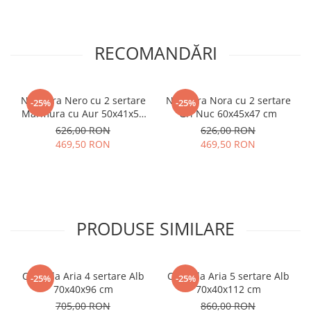
RECOMANDĂRI
Noptiera Nero cu 2 sertare
Noptiera Nora cu 2 sertare
-25%
-25%
Marmura cu Aur 50x41x57
Gri Nuc 60x45x47 cm
cm
626,00 RON
626,00 RON
469,50 RON
469,50 RON
PRODUSE SIMILARE
Comoda Aria 4 sertare Alb
Comoda Aria 5 sertare Alb
-25%
-25%
70x40x96 cm
70x40x112 cm
705,00 RON
860,00 RON