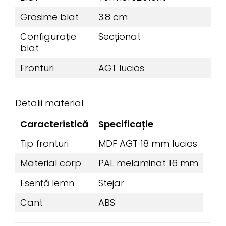
Grosime blat
3.8 cm
Configurație
Secționat
blat
Fronturi
AGT lucios
Detalii material
Caracteristică
Specificație
Tip fronturi
MDF AGT 18 mm lucios
Material corp
PAL melaminat 16 mm
Esență lemn
Stejar
Cant
ABS