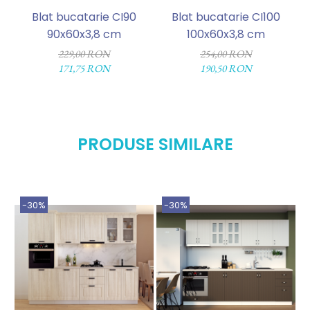
Blat bucatarie CI90
Blat bucatarie CI100
90x60x3,8 cm
100x60x3,8 cm
229,00 RON
254,00 RON
171,75 RON
190,50 RON
PRODUSE SIMILARE
-30%
-30%