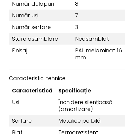
Număr dulapuri
8
Număr uși
7
Număr sertare
3
Stare asamblare
Neasamblat
Finisaj
PAL melaminat 16
mm
Caracteristici tehnice
Caracteristică
Specificație
Uși
Închidere silențioasă
(amortizare)
Sertare
Metalice pe bilă
Blat
Termorezistent