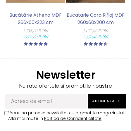
Bucătărie Athena MDF
Bucatarie Cora Riflaj MDF
B
266x60x223 cm
260x60x200 cm
3.718,00 RON
3.672,00 RON
2.602,60 RON
2.570,40 RON
Newsletter
Nu rata ofertele si promotiile noastre
Vreau sa primesc newsletter cu promotiile magazinului.
Afla mai multe in
Politica de Confidentialitate