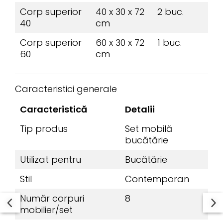
Corp superior
40 x 30 x 72
2 buc.
40
cm
Corp superior
60 x 30 x 72
1 buc.
60
cm
Caracteristici generale
Caracteristică
Detalii
Tip produs
Set mobilă
bucătărie
Utilizat pentru
Bucătărie
Stil
Contemporan
Număr corpuri
8
mobilier/set