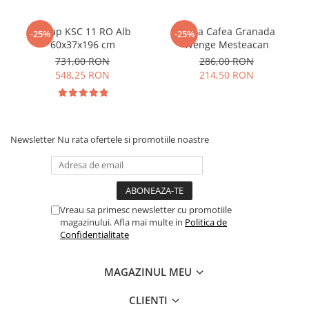
Dulap KSC 11 RO Alb
Masa Cafea Granada
-25%
-25%
60x37x196 cm
Wenge Mesteacan
731,00 RON
286,00 RON
548,25 RON
214,50 RON
Newsletter
Nu rata ofertele si promotiile noastre
Vreau sa primesc newsletter cu promotiile
magazinului. Afla mai multe in
Politica de
Confidentialitate
MAGAZINUL MEU
CLIENTI