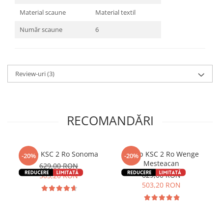
Material scaune
Material textil
Număr scaune
6
Review-uri
(3)
RECOMANDĂRI
Dulap KSC 2 Ro Sonoma
Dulap KSC 2 Ro Wenge
-20%
-20%
Mesteacan
629,00 RON
629,00 RON
503,20 RON
503,20 RON