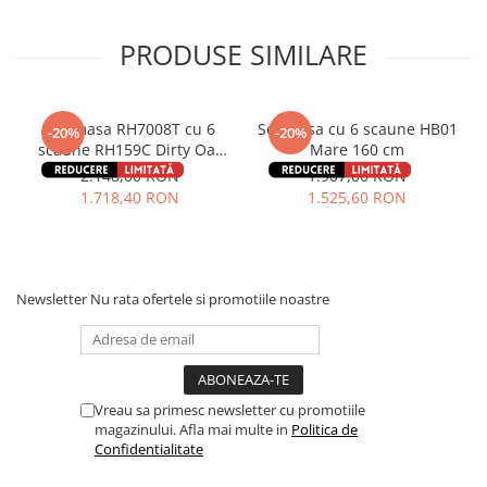
PRODUSE SIMILARE
Set masa RH7008T cu 6
Set masa cu 6 scaune HB01
-20%
-20%
scaune RH159C Dirty Oak
Mare 160 cm
150x90x76 cm
2.148,00 RON
1.907,00 RON
1.718,40 RON
1.525,60 RON
Newsletter
Nu rata ofertele si promotiile noastre
Vreau sa primesc newsletter cu promotiile
magazinului. Afla mai multe in
Politica de
Confidentialitate