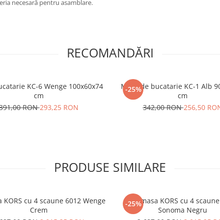
oneria necesară pentru asamblare.
RECOMANDĂRI
catarie KC-6 Wenge 100x60x74
Masa de bucatarie KC-1 Alb 9
-25%
cm
cm
391,00 RON
293,25 RON
342,00 RON
256,50 RO
PRODUSE SIMILARE
a KORS cu 4 scaune 6012 Wenge
Set masa KORS cu 4 scaune
-25%
Crem
Sonoma Negru