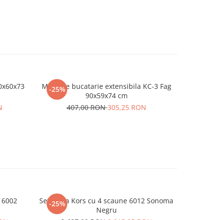
0x60x73
Masa de bucatarie extensibila KC-3 Fag
Dulap 4U
-25%
-25%
90x59x74 cm
68
N
407,00 RON
305,25 RON
 6002
Set masa Kors cu 4 scaune 6012 Sonoma
-25%
Negru