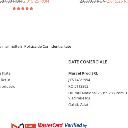
.687,00 RON
2.015,25 RON
2.687,00 RON
2.015,25 
la mai multe in
Politica de Confidentialitate
DATE COMERCIALE
 Plata
Marcel Prod SRL
e Retur
J17/143/1994
Produselor
RO 5113892
Drumul National 25, nr. 288, com. 
Vladimirescu
Galati, Galati