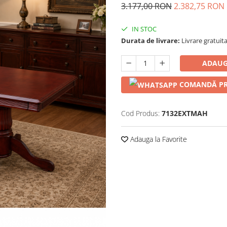
3.177,00 RON
2.382,75 RON
IN STOC
Durata de livrare:
Livrare gratuita 
ADAUG
COMANDĂ PR
Cod Produs:
7132EXTMAH
Adauga la Favorite