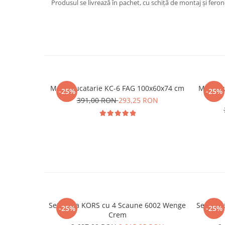
Produsul se livrează în pachet, cu schiță de montaj și fer
Masa bucatarie KC-6 FAG 100x60x74 cm
Masa bu
-25%
-25%
391,00 RON
293,25 RON
Set masa KORS cu 4 Scaune 6002 Wenge
Set mas
-25%
-25%
Crem