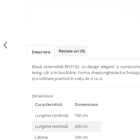
Review-uri
(0)
Descriere
Masă extensibilă RH7132, cu design elegant și construcție
living, cât și în bucătărie. Forma dreptunghiulară și finisa
și o utilizare practică în viața de zi cu zi.
Dimensiuni
Caracteristică
Dimensiune
Lungime (strânsă)
160 cm
Lungime (extinsă)
200 cm
Lățime
100 cm