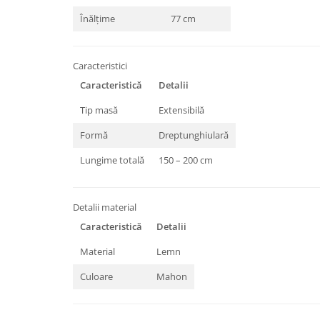
Înălțime
77 cm
Caracteristici
Caracteristică
Detalii
Tip masă
Extensibilă
Formă
Dreptunghiulară
Lungime totală
150 – 200 cm
Detalii material
Caracteristică
Detalii
Material
Lemn
Culoare
Mahon