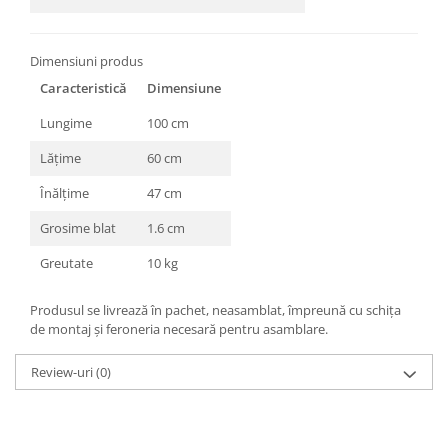
Dimensiuni produs
Caracteristică
Dimensiune
Lungime
100 cm
Lățime
60 cm
Înălțime
47 cm
Grosime blat
1.6 cm
Greutate
10 kg
Produsul se livrează în pachet, neasamblat, împreună cu schița
de montaj și feroneria necesară pentru asamblare.
Review-uri
(0)