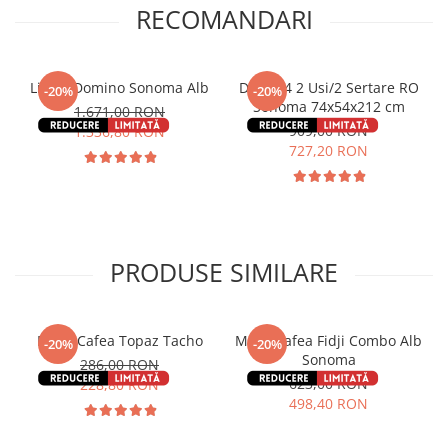
RECOMANDARI
Living Domino Sonoma Alb
Dulap-4 2 Usi/2 Sertare RO
-20%
-20%
Sonoma 74x54x212 cm
1.671,00 RON
909,00 RON
1.336,80 RON
727,20 RON
PRODUSE SIMILARE
Masa Cafea Topaz Tacho
Masa Cafea Fidji Combo Alb
-20%
-20%
Sonoma
286,00 RON
623,00 RON
228,80 RON
498,40 RON