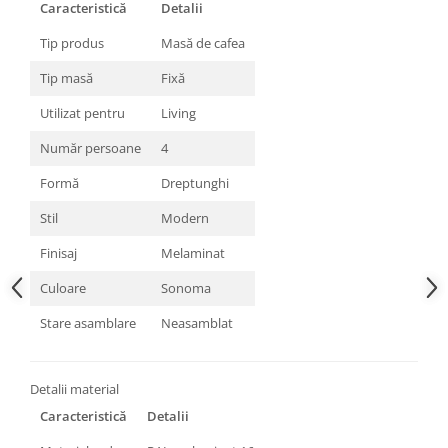
Caracteristică
Detalii
Tip produs
Masă de cafea
Tip masă
Fixă
Utilizat pentru
Living
Număr persoane
4
Formă
Dreptunghi
Stil
Modern
Finisaj
Melaminat
Culoare
Sonoma
Stare asamblare
Neasamblat
Detalii material
Caracteristică
Detalii