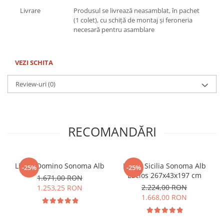
Livrare
Produsul se livrează neasamblat, în pachet
(1 colet), cu schiță de montaj și feroneria
necesară pentru asamblare
VEZI SCHITA
Review-uri
(0)
RECOMANDĂRI
Living Domino Sonoma Alb
Living Sicilia Sonoma Alb
-25%
-25%
Lucios 267x43x197 cm
1.671,00 RON
2.224,00 RON
1.253,25 RON
1.668,00 RON