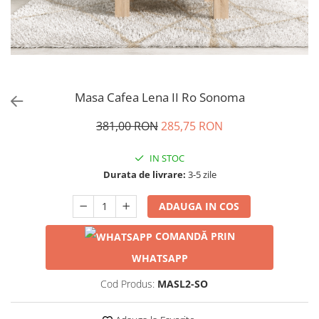
Masa Cafea Lena II Ro Sonoma
381,00 RON
285,75 RON
IN STOC
Durata de livrare:
3-5 zile
ADAUGA IN COS
COMANDĂ PRIN
WHATSAPP
Cod Produs:
MASL2-SO