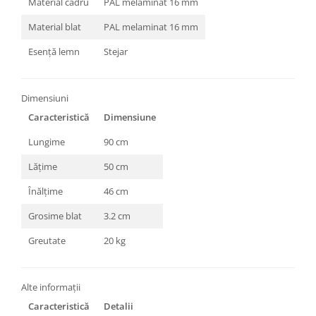
Material cadru
PAL melaminat 16 mm
Material blat
PAL melaminat 16 mm
Esență lemn
Stejar
Dimensiuni
Caracteristică
Dimensiune
Lungime
90 cm
Lățime
50 cm
Înălțime
46 cm
Grosime blat
3.2 cm
Greutate
20 kg
Alte informații
Caracteristică
Detalii