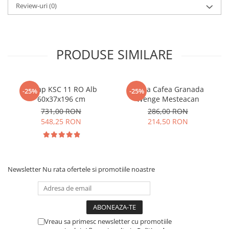
Review-uri
(0)
PRODUSE SIMILARE
Dulap KSC 11 RO Alb
Masa Cafea Granada
-25%
-25%
60x37x196 cm
Wenge Mesteacan
731,00 RON
286,00 RON
548,25 RON
214,50 RON
Newsletter
Nu rata ofertele si promotiile noastre
Vreau sa primesc newsletter cu promotiile