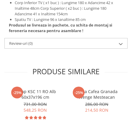
Corp Inferior TV ( x1 buc ) : Lungime 180 x Adancime 42 x
Inaltime 48cm Corp Superior ( x2 buc ) : Lungime 180
Adancime 41 x Inaltime 154cm
Spatiu TV : Lungime 96 x Ianaltime 85 cm
Produsul se livreaza in pachete, cu schita de montaj si
feroneria necesara pentru asamblare !
Review-uri
(0)
PRODUSE SIMILARE
Dulap KSC 11 RO Alb
Masa Cafea Granada
-25%
-25%
60x37x196 cm
Wenge Mesteacan
731,00 RON
286,00 RON
548,25 RON
214,50 RON