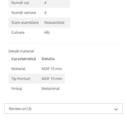
Număr uși
4
Număr sertare
4
Stare asamblare
Neasamblat
Culoare
Alb
Detalii material
Caracteristică
Detaliu
Material
MDF 15 mm
Tip fronturi
MDF 15 mm
Finisaj
Melaminat
Review-uri
(3)