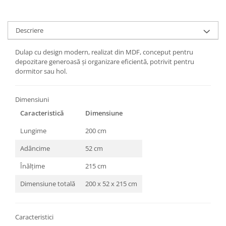
Descriere
Dulap cu design modern, realizat din MDF, conceput pentru
depozitare generoasă și organizare eficientă, potrivit pentru
dormitor sau hol.
Dimensiuni
Caracteristică
Dimensiune
Lungime
200 cm
Adâncime
52 cm
Înălțime
215 cm
Dimensiune totală
200 x 52 x 215 cm
Caracteristici