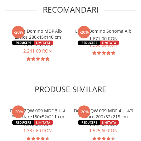
RECOMANDARI
Living Domino MDF Alb
Living Domino Sonoma Alb
-20%
-20%
Lucios 280x45x140 cm
1.671,00 RON
2.802,00 RON
1.336,80 RON
2.241,60 RON
PRODUSE SIMILARE
Dulap ZQW 009 MDF 3 Usi
Dulap ZQW 009 MDF 4 Usi/6
-20%
-20%
/3 Sertare150x52x211 cm
Sertare 200x52x215 cm
1.672,00 RON
1.907,00 RON
1.337,60 RON
1.525,60 RON