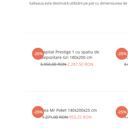
Salteaua este destinată utilizării pe pat cu dimensiunea de
Pat tapitat Prestige 1 cu spatiu de
Pat 
-25%
-25%
depozitare Gri 180x200 cm
meta
de
3.050,00 RON
2.287,50 RON
3
Saltea Mr Poket 140x200x25 cm
Sal
-25%
-25%
1.271,00 RON
953,25 RON
1