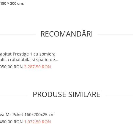
180 × 200 cm
.
RECOMANDĂRI
tapitat Prestige 1 cu somiera
lica rabatabila si spatiu de
pozitare Crem 180x200 cm
.050,00 RON
2.287,50 RON
PRODUSE SIMILARE
tea Mr Poket 160x200x25 cm
.430,00 RON
1.072,50 RON