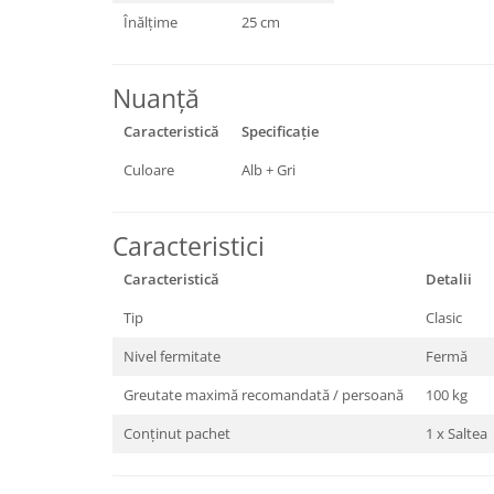
Înălțime
25 cm
Nuanță
Caracteristică
Specificație
Culoare
Alb + Gri
Caracteristici
Caracteristică
Detalii
Tip
Clasic
Nivel fermitate
Fermă
Greutate maximă recomandată / persoană
100 kg
Conținut pachet
1 x Saltea