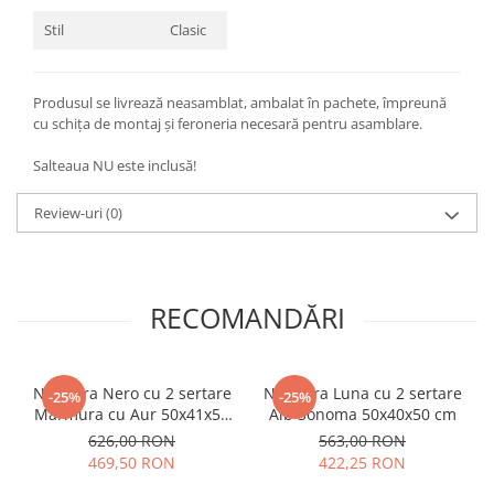
Stil
Clasic
Produsul se livrează neasamblat, ambalat în pachete, împreună
cu schița de montaj și feroneria necesară pentru asamblare.
Salteaua NU este inclusă!
Review-uri
(0)
RECOMANDĂRI
Noptiera Nero cu 2 sertare
Noptiera Luna cu 2 sertare
-25%
-25%
Marmura cu Aur 50x41x57
Alb Sonoma 50x40x50 cm
cm
626,00 RON
563,00 RON
469,50 RON
422,25 RON