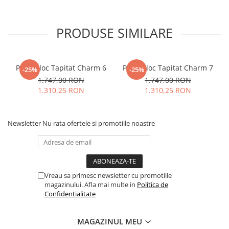
PRODUSE SIMILARE
Pat Mijloc Tapitat Charm 6
Pat Mijloc Tapitat Charm 7
-25%
-25%
1.747,00 RON
1.747,00 RON
1.310,25 RON
1.310,25 RON
Newsletter
Nu rata ofertele si promotiile noastre
Vreau sa primesc newsletter cu promotiile
magazinului. Afla mai multe in
Politica de
Confidentialitate
MAGAZINUL MEU