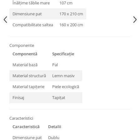
Înălțime tăblie mare
107 cm
Dimensiune pat
170 x 210 cm
Compatibilitate saltea
160 x 200 cm
Componente
Componentă
Specificație
Material bază
Pal
Material structură
Lemn masiv
Material tapițerie
Piele ecologică
Finisaj
Tapițat
Caracteristici
Caracteristică
Detalii
Dimensiune pat
Dublu