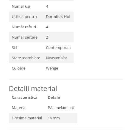
Număr uși
4
Utilizat pentru
Dormitor, Hol
Număr rafturi
4
Număr sertare
2
Stil
Contemporan
Stare asamblare
Neasamblat
Culoare
Wenge
Detalii material
Caracteristică
Detalii
Material
PAL melaminat
Grosime material
16 mm