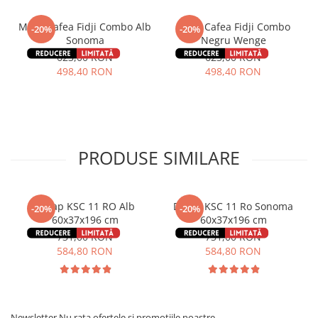
Masa Cafea Fidji Combo Alb
Masa Cafea Fidji Combo
-20%
-20%
Sonoma
Negru Wenge
623,00 RON
623,00 RON
498,40 RON
498,40 RON
PRODUSE SIMILARE
Dulap KSC 11 RO Alb
Dulap KSC 11 Ro Sonoma
-20%
-20%
60x37x196 cm
60x37x196 cm
731,00 RON
731,00 RON
584,80 RON
584,80 RON
Newsletter
Nu rata ofertele si promotiile noastre