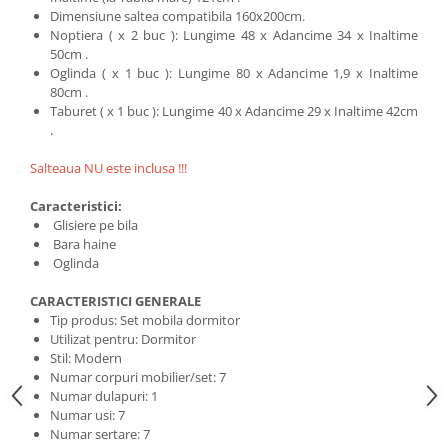
Dimensiune saltea compatibila 160x200cm.
Noptiera ( x 2 buc ): Lungime 48 x Adancime 34 x Inaltime
50cm .
Oglinda ( x 1 buc ): Lungime 80 x Adancime 1,9 x Inaltime
80cm .
Taburet ( x 1 buc ): Lungime 40 x Adancime 29 x Inaltime 42cm
.
Salteaua NU este inclusa !!!
Caracteristici:
Glisiere pe bila
Bara haine
Oglinda
CARACTERISTICI GENERALE
Tip produs: Set mobila dormitor
Utilizat pentru: Dormitor
Stil: Modern
Numar corpuri mobilier/set: 7
Numar dulapuri: 1
Numar usi: 7
Numar sertare: 7