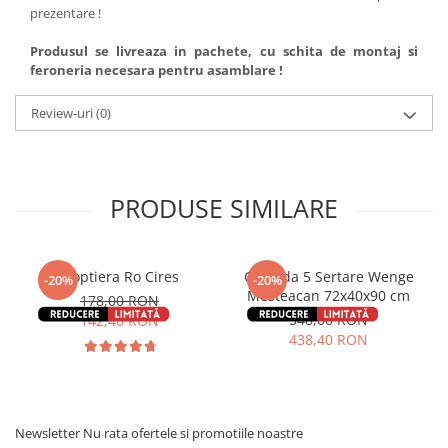
prezentare !
Produsul se livreaza in pachete, cu schita de montaj si
feroneria necesara pentru asamblare !
Review-uri
(0)
PRODUSE SIMILARE
Noptiera Ro Cires
Comoda 5 Sertare Wenge
-20%
-20%
Mesteacan 72x40x90 cm
178,00 RON
548,00 RON
142,40 RON
438,40 RON
Newsletter
Nu rata ofertele si promotiile noastre