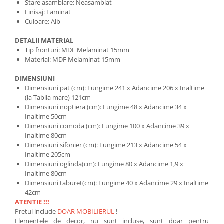
Stare asamblare: Neasamblat
Finisaj: Laminat
Culoare: Alb
DETALII MATERIAL
Tip fronturi: MDF Melaminat 15mm
Material: MDF Melaminat 15mm
DIMENSIUNI
Dimensiuni pat (cm): Lungime 241 x Adancime 206 x Inaltime
(la Tablia mare) 121cm
Dimensiuni noptiera (cm): Lungime 48 x Adancime 34 x
Inaltime 50cm
Dimensiuni comoda (cm): Lungime 100 x Adancime 39 x
Inaltime 80cm
Dimensiuni sifonier (cm): Lungime 213 x Adancime 54 x
Inaltime 205cm
Dimensiuni oglinda(cm): Lungime 80 x Adancime 1,9 x
Inaltime 80cm
Dimensiuni taburet(cm): Lungime 40 x Adancime 29 x Inaltime
42cm
ATENTIE !!!
Pretul include
DOAR MOBILIERUL
!
Elementele de decor, nu sunt incluse, sunt doar pentru