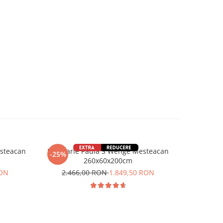
steacan
Bucatarie Paula S Wenge Mesteacan
Bucatarie
-25%
-25%
260x60x200cm
RON
2.466,00 RON
1.849,50 RON
4.7