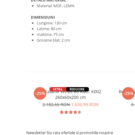
DETALII MATERIAL
Material: MDF, LEMN
DIMENSIUNI
Lungime: 130 cm
Latime: 80 cm
Inaltime: 75 cm
Grosime blat: 2 cm
Bucatarie Venus Ro K001 K002
Bucătăr
-25%
-25%
260x60x200 cm
2.182,65 RON
1.636,99 RON
3
Newsletter
Nu rata ofertele si promotiile noastre