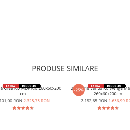
PRODUSE SIMILARE
ie Olea RO MDF Alb 260x60x200
Bucatarie Venus Ro Wenge Me
-25%
cm
260x60x200cm
.101,00 RON
2.325,75 RON
2.182,65 RON
1.636,99 