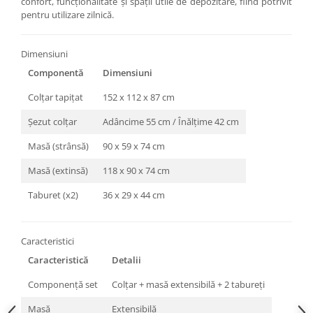
confort, funcționalitate și spații utile de depozitare, fiind potrivit
pentru utilizare zilnică.
Dimensiuni
Componentă
Dimensiuni
Colțar tapițat
152 x 112 x 87 cm
Șezut colțar
Adâncime 55 cm / Înălțime 42 cm
Masă (strânsă)
90 x 59 x 74 cm
Masă (extinsă)
118 x 90 x 74 cm
Taburet (x2)
36 x 29 x 44 cm
Caracteristici
Caracteristică
Detalii
Componență set
Colțar + masă extensibilă + 2 tabureți
Masă
Extensibilă