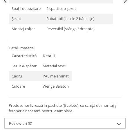
Spații depozitare
2 spații sub șezut
Șezut
Rabatabil (la cele 2 băncuțe)
Montaj colțar
Reversibil (stânga / dreapta)
Detalii material
Caracteristică
Detalii
Șezut & spătar
Material textil
Cadru
PAL melaminat
Culoare
Wenge Balaton
Produsul se livrează în pachete (6 colete), cu schiță de montaj și
feroneria necesară pentru asamblare.
Review-uri
(0)