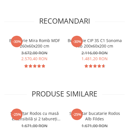
RECOMANDARI
Bucatarie Mira Romb MDF
Bucatarie CIP 3S C1 Sonoma
-30%
-30%
260x60x200 cm
Alb 200x60x200 cm
3.672,00 RON
2.116,00 RON
2.570,40 RON
1.481,20 RON
PRODUSE SIMILARE
Set colțar Rodos cu masă
Set coltar bucatarie Rodos
-25%
-25%
extensibilă și 2 tabureți
Alb Fildes
Cireș Balaton
1.671,00 RON
1.671,00 RON