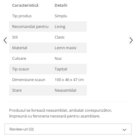
Caracteristică
Detalii
Tip produs
Simplu
Recomandat pentru
Living
Stil
Clasic
Material
Lemn masiv
Culoare
Nuc
Tip scaun
Tapițat
Dimensiune scaun
100 x 46 x 47 cm
Stare
Neasamblat
Produsul se livrează neasamblat, ambalat corespunzător,
împreună cu feroneria necesară pentru asamblare.
Review-uri
(0)