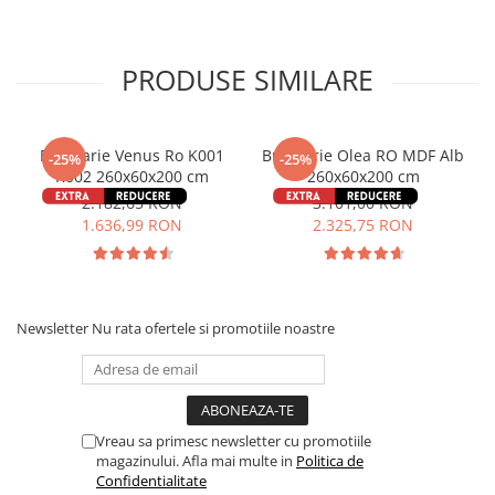
PRODUSE SIMILARE
Bucatarie Venus Ro K001
Bucătărie Olea RO MDF Alb
-25%
-25%
K002 260x60x200 cm
260x60x200 cm
2.182,65 RON
3.101,00 RON
1.636,99 RON
2.325,75 RON
Newsletter
Nu rata ofertele si promotiile noastre
Vreau sa primesc newsletter cu promotiile
magazinului. Afla mai multe in
Politica de
Confidentialitate