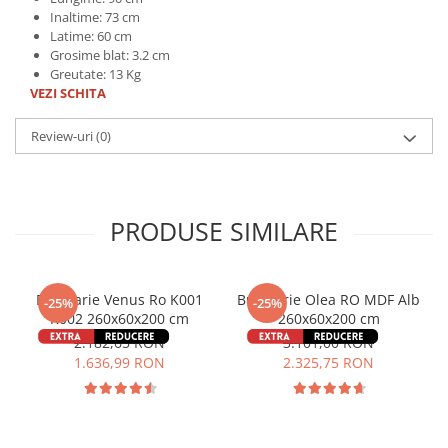
Inaltime: 73 cm
Latime: 60 cm
Grosime blat: 3.2 cm
Greutate: 13 Kg
VEZI SCHITA
Review-uri
(0)
PRODUSE SIMILARE
Bucatarie Venus Ro K001
Bucătărie Olea RO MDF Alb
-25%
-25%
K002 260x60x200 cm
260x60x200 cm
2.182,65 RON
3.101,00 RON
1.636,99 RON
2.325,75 RON