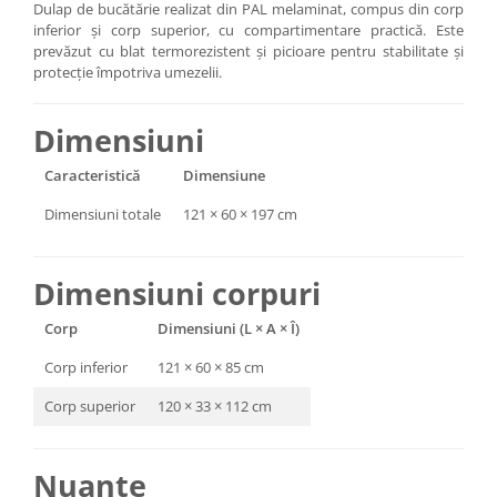
Dulap de bucătărie realizat din PAL melaminat, compus din corp
inferior și corp superior, cu compartimentare practică. Este
prevăzut cu blat termorezistent și picioare pentru stabilitate și
protecție împotriva umezelii.
Dimensiuni
Caracteristică
Dimensiune
Dimensiuni totale
121 × 60 × 197 cm
Dimensiuni corpuri
Corp
Dimensiuni (L × A × Î)
Corp inferior
121 × 60 × 85 cm
Corp superior
120 × 33 × 112 cm
Nuanțe