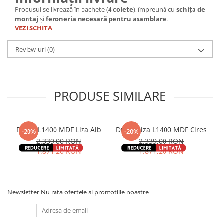
Produsul se livrează în pachete (
4 colete
), împreună cu
schița de
montaj
și
feroneria necesară pentru asamblare
.
VEZI SCHITA
Review-uri
(0)
PRODUSE SIMILARE
Dulap L1400 MDF Liza Alb
Dulap Liza L1400 MDF Cires
-20%
-20%
2.339,00 RON
2.339,00 RON
1.871,20 RON
1.871,20 RON
Newsletter
Nu rata ofertele si promotiile noastre