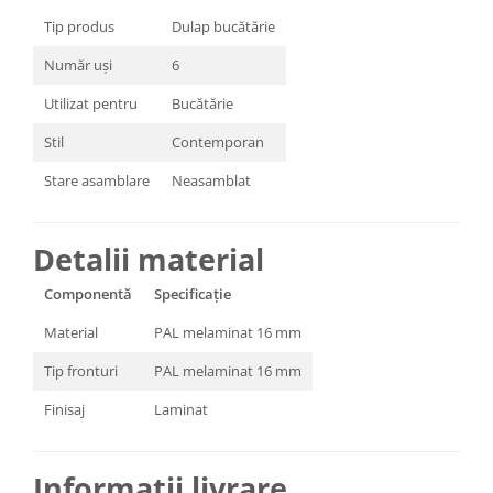
Tip produs
Dulap bucătărie
Număr uși
6
Utilizat pentru
Bucătărie
Stil
Contemporan
Stare asamblare
Neasamblat
Detalii material
Componentă
Specificație
Material
PAL melaminat 16 mm
Tip fronturi
PAL melaminat 16 mm
Finisaj
Laminat
Informații livrare