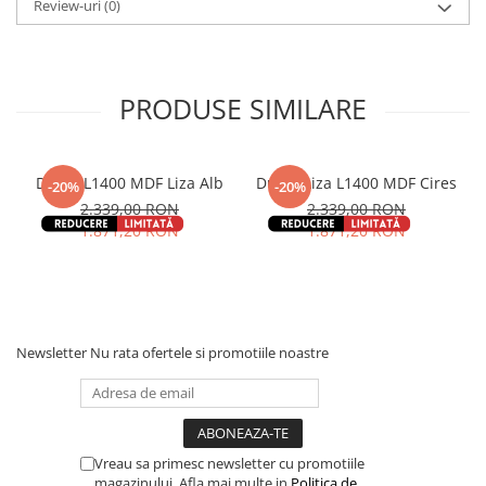
Review-uri
(0)
PRODUSE SIMILARE
Dulap L1400 MDF Liza Alb
Dulap Liza L1400 MDF Cires
-20%
-20%
2.339,00 RON
2.339,00 RON
1.871,20 RON
1.871,20 RON
Newsletter
Nu rata ofertele si promotiile noastre
Vreau sa primesc newsletter cu promotiile
magazinului. Afla mai multe in
Politica de