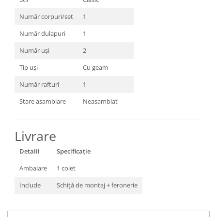
Număr corpuri/set
1
Număr dulapuri
1
Număr uși
2
Tip uși
Cu geam
Număr rafturi
1
Stare asamblare
Neasamblat
Livrare
Detalii
Specificație
Ambalare
1 colet
Include
Schiță de montaj + feronerie