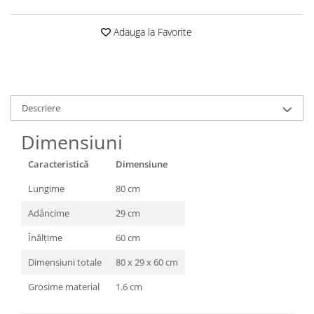
Adauga la Favorite
Descriere
Dimensiuni
Caracteristică
Dimensiune
Lungime
80 cm
Adâncime
29 cm
Înălțime
60 cm
Dimensiuni totale
80 x 29 x 60 cm
Grosime material
1.6 cm