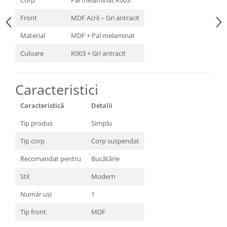
Corp
Pal melaminat K003
Front
MDF Acril – Gri antracit
Material
MDF + Pal melaminat
Culoare
K003 + Gri antracit
Caracteristici
Caracteristică
Detalii
Tip produs
Simplu
Tip corp
Corp suspendat
Recomandat pentru
Bucătărie
Stil
Modern
Număr uși
1
Tip front
MDF