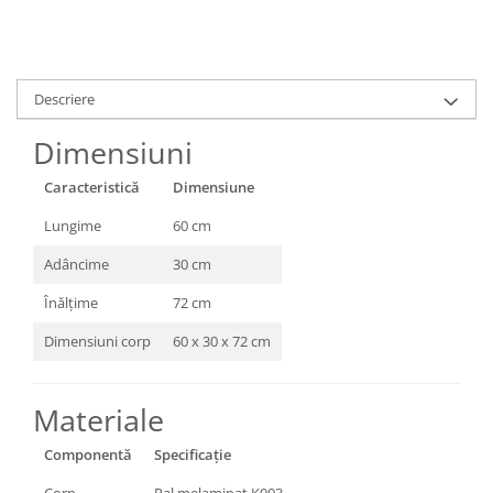
Descriere
Dimensiuni
Caracteristică
Dimensiune
Lungime
60 cm
Adâncime
30 cm
Înălțime
72 cm
Dimensiuni corp
60 x 30 x 72 cm
Materiale
Componentă
Specificație