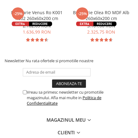
Bucatarie Venus Ro K001
Bucătărie Olea RO MDF Alb
-25%
-25%
K002 260x60x200 cm
260x60x200 cm
2.182,65 RON
3.101,00 RON
1.636,99 RON
2.325,75 RON
Newsletter
Nu rata ofertele si promotiile noastre
Vreau sa primesc newsletter cu promotiile
magazinului. Afla mai multe in
Politica de
Confidentialitate
MAGAZINUL MEU
CLIENTI