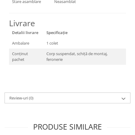
Stare asamblare
Neasamblat
Livrare
Detalii livrare
Specificație
Ambalare
1 colet
Conținut
Corp suspendat, schiță de montaj,
pachet
feronerie
Review-uri
(0)
PRODUSE SIMILARE