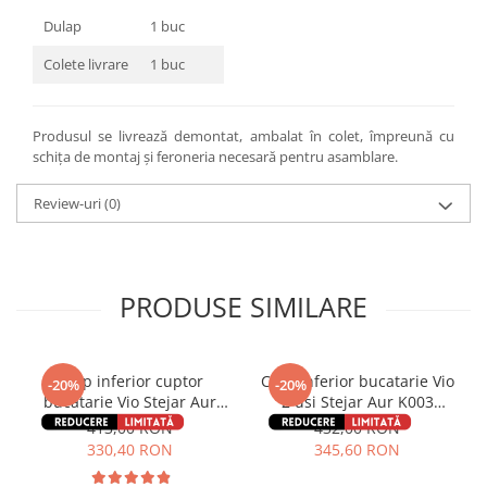
Dulap
1 buc
Colete livrare
1 buc
Produsul se livrează demontat, ambalat în colet, împreună cu
schița de montaj și feroneria necesară pentru asamblare.
Review-uri
(0)
PRODUSE SIMILARE
Corp inferior cuptor
Corp inferior bucatarie Vio
-20%
-20%
bucatarie Vio Stejar Aur
2 usi Stejar Aur K003
K003 60x49x85 cm
60x49x85 cm
413,00 RON
432,00 RON
330,40 RON
345,60 RON