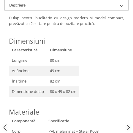
Descriere
Dulap pentru bucătărie cu design modern și model compact,
prevăzut cu 2 sertare pentru depozitare practică.
Dimensiuni
Caracteristică
Dimensiune
Lungime
80 cm
Adâncime
49 cm
Înălțime
82 cm
Dimensiune dulap
80 x 49 x 82 cm
Materiale
Componentă
Specificație
Corp
PAL melaminat – Stejar K003