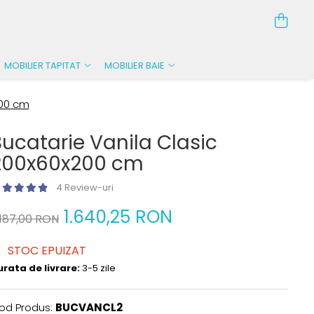
MOBILIER TAPITAT
MOBILIER BAIE
200 cm
Bucatarie Vanila Clasic
200x60x200 cm
4 Review-uri
1.640,25 RON
.187,00 RON
STOC EPUIZAT
urata de livrare:
3-5 zile
od Produs:
BUCVANCL2