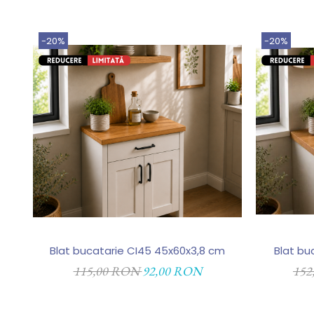
-20%
-20%
Blat bucatarie CI45 45x60x3,8 cm
Blat bu
115,00 RON
92,00 RON
152