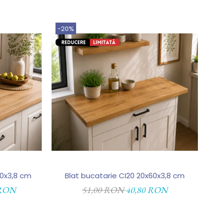
-20%
-
60x3,8 cm
Blat bucatarie CI20 20x60x3,8 cm
Co
 RON
51,00 RON
40,80 RON