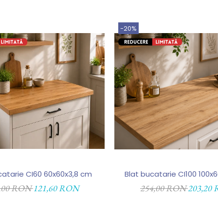
-20%
catarie CI60 60x60x3,8 cm
Blat bucatarie CI100 100x
,00 RON
121,60 RON
254,00 RON
203,20