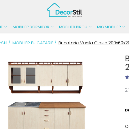
IE
MOBILIER DORMITOR
MOBILIER BIROU
MIC MOBILIER
Stil /
MOBILIER BUCATARIE /
Bucatarie Vanila Clasic 200x60x
2
D
C