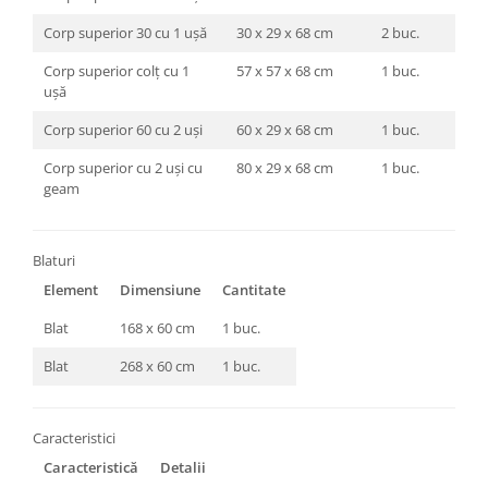
Corp superior 30 cu 1 ușă
30 x 29 x 68 cm
2 buc.
Corp superior colț cu 1
57 x 57 x 68 cm
1 buc.
ușă
Corp superior 60 cu 2 uși
60 x 29 x 68 cm
1 buc.
Corp superior cu 2 uși cu
80 x 29 x 68 cm
1 buc.
geam
Blaturi
Element
Dimensiune
Cantitate
Blat
168 x 60 cm
1 buc.
Blat
268 x 60 cm
1 buc.
Caracteristici
Caracteristică
Detalii