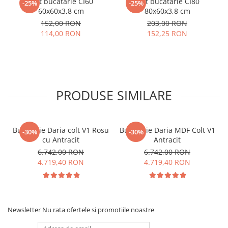
Blat bucatarie CI60
Blat bucatarie CI80
-25%
-25%
60x60x3,8 cm
80x60x3,8 cm
152,00 RON
203,00 RON
114,00 RON
152,25 RON
PRODUSE SIMILARE
Bucătărie Daria colt V1 Rosu
Bucătărie Daria MDF Colt V1
-30%
-30%
cu Antracit
Antracit
6.742,00 RON
6.742,00 RON
4.719,40 RON
4.719,40 RON
Newsletter
Nu rata ofertele si promotiile noastre