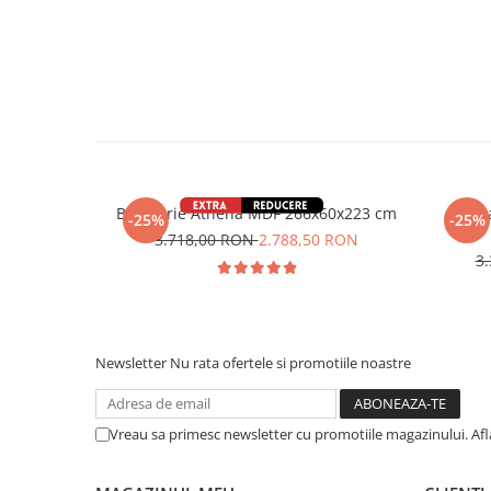
Bucătărie Athena MDF 266x60x223 cm
Buc
-25%
-25%
3.718,00 RON
2.788,50 RON
3
Newsletter
Nu rata ofertele si promotiile noastre
Vreau sa primesc newsletter cu promotiile magazinului. Af