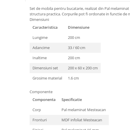
Set de mobila pentru bucatarie, realizat din Pal melaminat si
structura practica. Corpurile pot fi ordonate in functie de ne
Dimensiuni
Caracteristica
Dimensiune
Lungime
200 cm
Adancime
33 / 60 cm
Inaltime
200 cm
Dimensiuni set
200 x 60 x 200 cm
Grosime material
1.6 cm
Componente
Componenta
Specificatie
Corp
Pal melaminat Mesteacan
Fronturi
MDF infoliat Mesteacan
Finisaj
Pal melaminat 16 mm