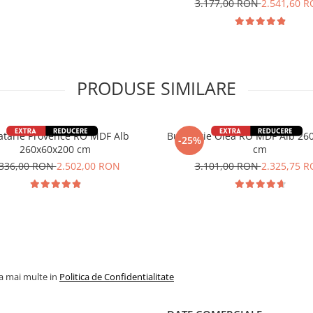
3.177,00 RON
2.541,60 
PRODUSE SIMILARE
atarie Provence RO MDF Alb
Bucătărie Olea RO MDF Alb 26
-25%
260x60x200 cm
cm
.336,00 RON
2.502,00 RON
3.101,00 RON
2.325,75 
la mai multe in
Politica de Confidentialitate