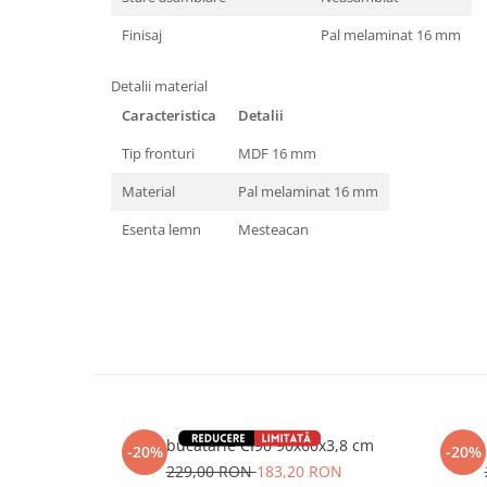
Finisaj
Pal melaminat 16 mm
Detalii material
Caracteristica
Detalii
Tip fronturi
MDF 16 mm
Material
Pal melaminat 16 mm
Esenta lemn
Mesteacan
Blat bucatarie CI90 90x60x3,8 cm
Blat 
-20%
-20%
229,00 RON
183,20 RON