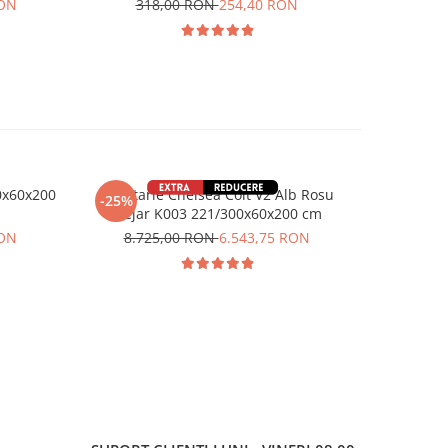
RON
318,00 RON
254,40 RON
68
0x60x200
Bucatarie Chelsea Colt V2 Alb Rosu
Bucatarie
-25%
-25%
Stejar K003 221/300x60x200 cm
Alb Ste
RON
8.725,00 RON
6.543,75 RON
8.7