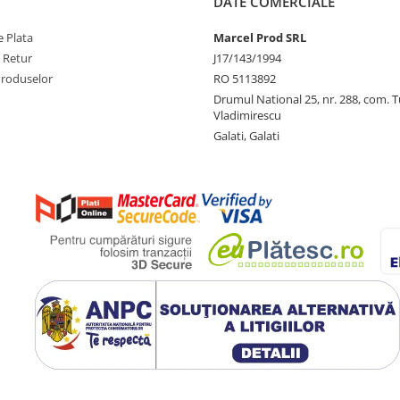
DATE COMERCIALE
 Plata
Marcel Prod SRL
e Retur
J17/143/1994
Produselor
RO 5113892
Drumul National 25, nr. 288, com. 
Vladimirescu
Galati, Galati