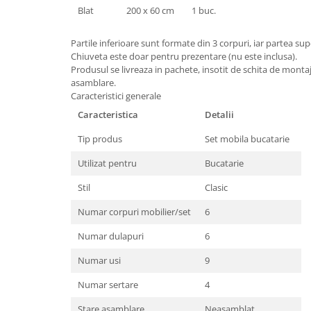
Blat
200 x 60 cm
1 buc.
Partile inferioare sunt formate din 3 corpuri, iar partea sup
Chiuveta este doar pentru prezentare (nu este inclusa).
Produsul se livreaza in pachete, insotit de schita de monta
asamblare.
Caracteristici generale
Caracteristica
Detalii
Tip produs
Set mobila bucatarie
Utilizat pentru
Bucatarie
Stil
Clasic
Numar corpuri mobilier/set
6
Numar dulapuri
6
Numar usi
9
Numar sertare
4
Stare asamblare
Neasamblat