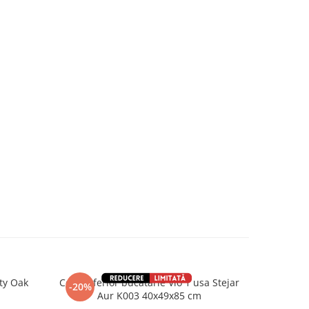
ty Oak
Corp inferior bucatarie Vio 1 usa Stejar
Corp inferio
-20%
-20%
Aur K003 40x49x85 cm
Stej