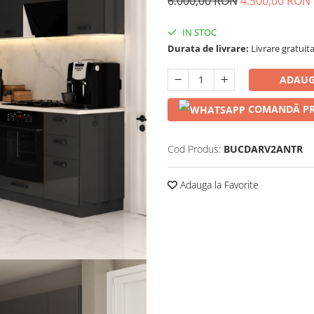
6.000,00 RON
4.500,00 RON
IN STOC
Durata de livrare:
Livrare gratuita 
ADAUG
COMANDĂ PR
Cod Produs:
BUCDARV2ANTR
Adauga la Favorite