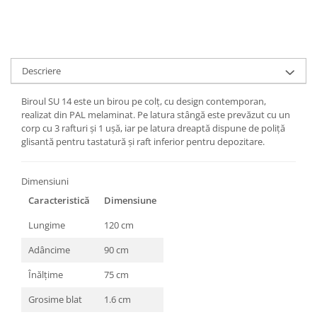
Descriere
Biroul SU 14 este un birou pe colț, cu design contemporan,
realizat din PAL melaminat. Pe latura stângă este prevăzut cu un
corp cu 3 rafturi și 1 ușă, iar pe latura dreaptă dispune de poliță
glisantă pentru tastatură și raft inferior pentru depozitare.
Dimensiuni
Caracteristică
Dimensiune
Lungime
120 cm
Adâncime
90 cm
Înălțime
75 cm
Grosime blat
1.6 cm