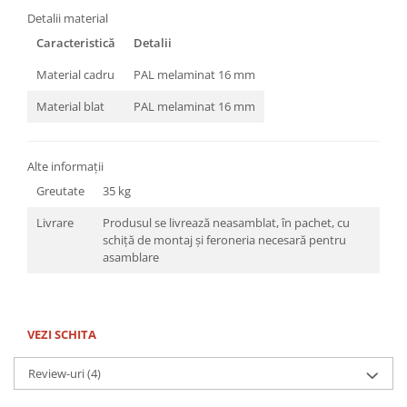
Detalii material
Caracteristică
Detalii
Material cadru
PAL melaminat 16 mm
Material blat
PAL melaminat 16 mm
Alte informații
Greutate
35 kg
Livrare
Produsul se livrează neasamblat, în pachet, cu
schiță de montaj și feroneria necesară pentru
asamblare
VEZI SCHITA
Review-uri
(4)