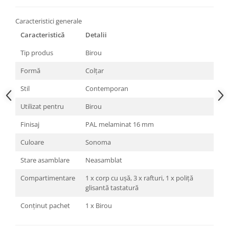
Caracteristici generale
Caracteristică
Detalii
Tip produs
Birou
Formă
Colțar
Stil
Contemporan
Utilizat pentru
Birou
Finisaj
PAL melaminat 16 mm
Culoare
Sonoma
Stare asamblare
Neasamblat
Compartimentare
1 x corp cu ușă, 3 x rafturi, 1 x poliță
glisantă tastatură
Conținut pachet
1 x Birou