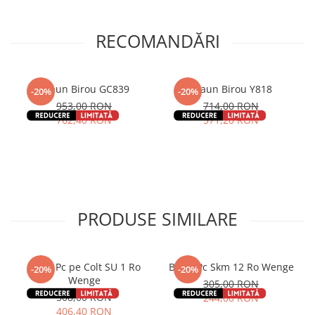
RECOMANDĂRI
Scaun Birou GC839
Scaun Birou Y818
-20%
-20%
953,00 RON
714,00 RON
762,40 RON
571,20 RON
PRODUSE SIMILARE
Birou Pc pe Colt SU 1 Ro
Birou Pc Skm 12 Ro Wenge
-20%
-20%
Wenge
305,00 RON
508,00 RON
244,00 RON
406,40 RON