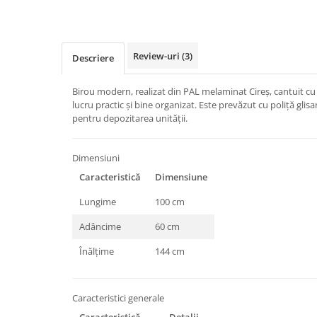
Review-uri
(3)
Descriere
Birou modern, realizat din PAL melaminat Cireș, cantuit cu
lucru practic și bine organizat. Este prevăzut cu poliță glisa
pentru depozitarea unității.
Dimensiuni
Caracteristică
Dimensiune
Lungime
100 cm
Adâncime
60 cm
Înălțime
144 cm
Caracteristici generale