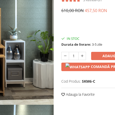
3 Review-uri
610,00 RON
457,50 RON
IN STOC
Durata de livrare:
3-5 zile
ADAUG
COMANDĂ PR
Cod Produs:
SKM6-C
Adauga la Favorite