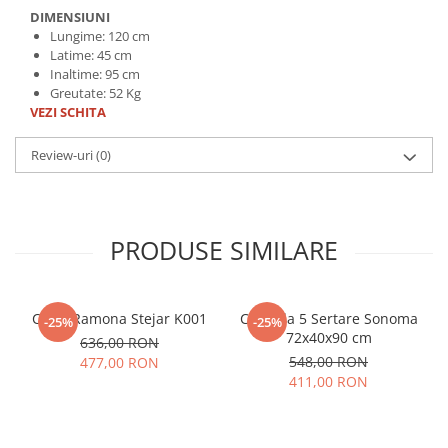
DIMENSIUNI
Lungime: 120 cm
Latime: 45 cm
Inaltime: 95 cm
Greutate: 52 Kg
VEZI SCHITA
Review-uri
(0)
PRODUSE SIMILARE
Cuier Ramona Stejar K001
Comoda 5 Sertare Sonoma
-25%
-25%
72x40x90 cm
636,00 RON
548,00 RON
477,00 RON
411,00 RON