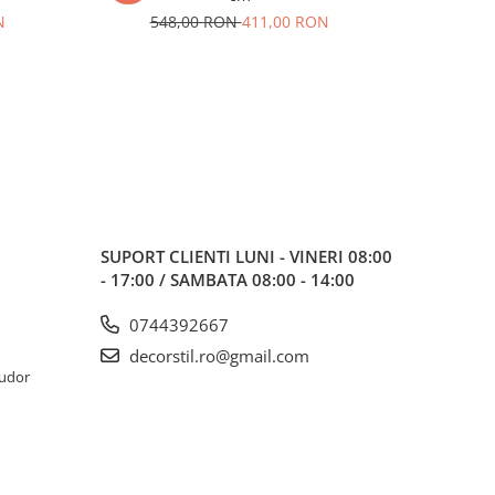
85
N
548,00 RON
411,00 RON
SUPORT CLIENTI
LUNI - VINERI 08:00
- 17:00 / SAMBATA 08:00 - 14:00
0744392667
decorstil.ro@gmail.com
Tudor