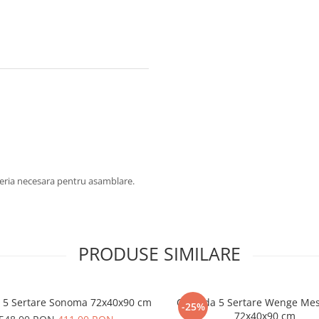
oneria necesara pentru asamblare.
PRODUSE SIMILARE
5 Sertare Sonoma 72x40x90 cm
Comoda 5 Sertare Wenge Me
-25%
72x40x90 cm