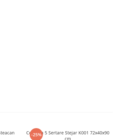
steacan
Comoda 5 Sertare Stejar K001 72x40x90
Cuier 
-25%
-25%
cm