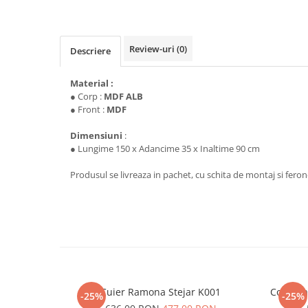
Review-uri
(0)
Descriere
Material :
● Corp :
MDF ALB
● Front :
MDF
Dimensiuni
:
● Lungime 150 x Adancime 35 x Inaltime 90 cm
Produsul se livreaza in pachet, cu schita de montaj si fer
Cuier Ramona Stejar K001
Comoda 
-25%
-25%