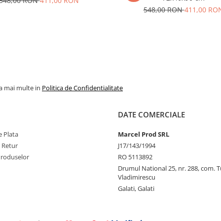
548,00 RON
411,00 RON
548,00 RON
411,00 RO
la mai multe in
Politica de Confidentialitate
DATE COMERCIALE
 Plata
Marcel Prod SRL
e Retur
J17/143/1994
Produselor
RO 5113892
Drumul National 25, nr. 288, com. 
Vladimirescu
Galati, Galati