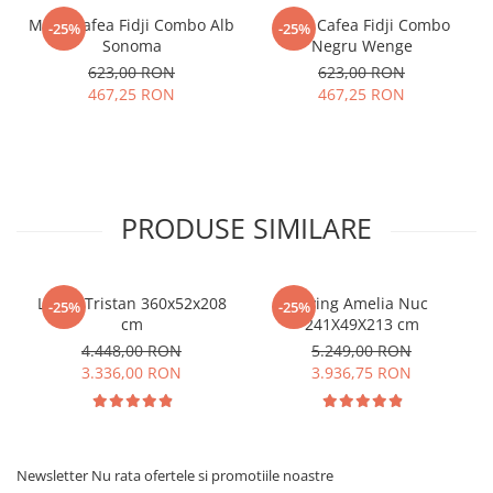
Masa Cafea Fidji Combo Alb
Masa Cafea Fidji Combo
-25%
-25%
Sonoma
Negru Wenge
623,00 RON
623,00 RON
467,25 RON
467,25 RON
PRODUSE SIMILARE
Living Tristan 360x52x208
Living Amelia Nuc
-25%
-25%
cm
241X49X213 cm
4.448,00 RON
5.249,00 RON
3.336,00 RON
3.936,75 RON
Newsletter
Nu rata ofertele si promotiile noastre