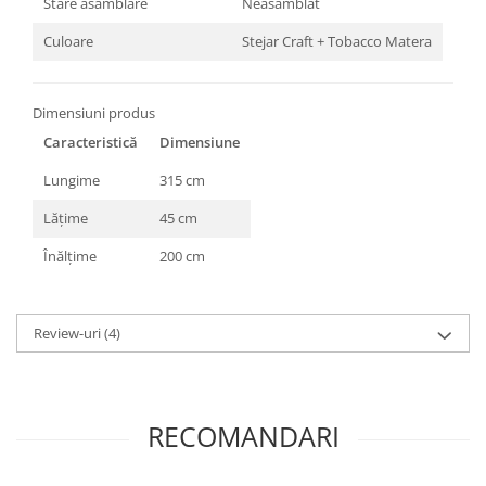
Stare asamblare
Neasamblat
Culoare
Stejar Craft + Tobacco Matera
Dimensiuni produs
Caracteristică
Dimensiune
Lungime
315 cm
Lățime
45 cm
Înălțime
200 cm
Review-uri
(4)
RECOMANDARI