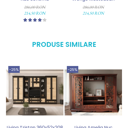
286,00 RON
286,00 RON
214,50 RON
214,50 RON
PRODUSE SIMILARE
-25%
-25%
Living Tristan 360x52x208
Living Amelia Nuc