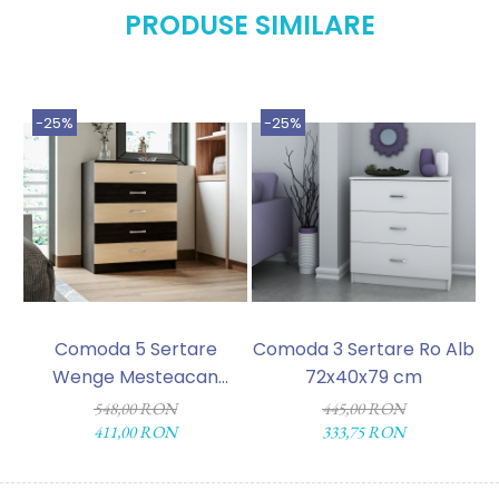
PRODUSE SIMILARE
-25%
-25%
Comoda 5 Sertare
Comoda 3 Sertare Ro Alb
C
Wenge Mesteacan
72x40x79 cm
M
72x40x90 cm
548,00 RON
445,00 RON
411,00 RON
333,75 RON