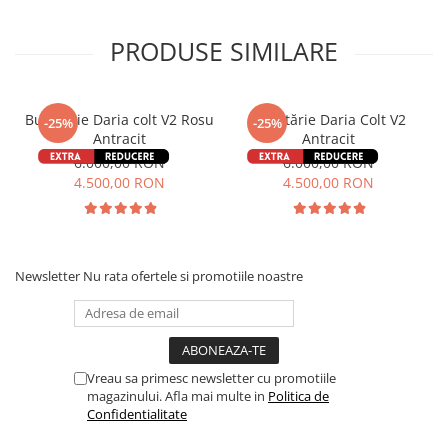
PRODUSE SIMILARE
Bucatarie Daria colt V2 Rosu
Bucătărie Daria Colt V2
-25%
-25%
Antracit
Antracit
6.000,00 RON
6.000,00 RON
4.500,00 RON
4.500,00 RON
Newsletter
Nu rata ofertele si promotiile noastre
Vreau sa primesc newsletter cu promotiile
magazinului. Afla mai multe in
Politica de
Confidentialitate