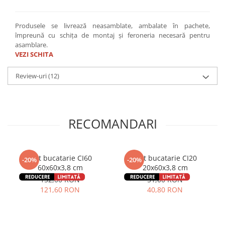
Produsele se livrează neasamblate, ambalate în pachete,
împreună cu schița de montaj și feroneria necesară pentru
asamblare.
VEZI SCHITA
Review-uri
(12)
RECOMANDARI
Blat bucatarie CI60
Blat bucatarie CI20
-20%
-20%
60x60x3,8 cm
20x60x3,8 cm
152,00 RON
51,00 RON
121,60 RON
40,80 RON