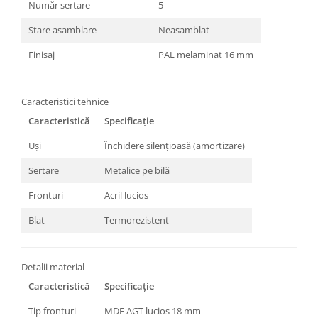
Număr sertare
5
Stare asamblare
Neasamblat
Finisaj
PAL melaminat 16 mm
Caracteristici tehnice
Caracteristică
Specificație
Uși
Închidere silențioasă (amortizare)
Sertare
Metalice pe bilă
Fronturi
Acril lucios
Blat
Termorezistent
Detalii material
Caracteristică
Specificație
Tip fronturi
MDF AGT lucios 18 mm