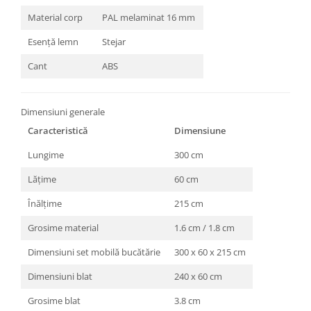
Material corp
PAL melaminat 16 mm
Esență lemn
Stejar
Cant
ABS
Dimensiuni generale
Caracteristică
Dimensiune
Lungime
300 cm
Lățime
60 cm
Înălțime
215 cm
Grosime material
1.6 cm / 1.8 cm
Dimensiuni set mobilă bucătărie
300 x 60 x 215 cm
Dimensiuni blat
240 x 60 cm
Grosime blat
3.8 cm