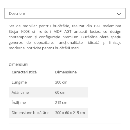
Descriere
Set de mobilier pentru bucătărie, realizat din PAL melaminat
Stejar K003 și fronturi MDF AGT antracit lucios, cu design
contemporan și configurație premium. Bucătăria oferă spațiu
generos de depozitare, funcționalitate ridicată și finisaje
moderne, potrivite pentru bucătării mari.
Dimensiuni
Caracteristică
Dimensiune
Lungime
300 cm
Adâncime
60 cm
Înălțime
215 cm
Dimensiune bucătărie
300 x 60 x 215 cm