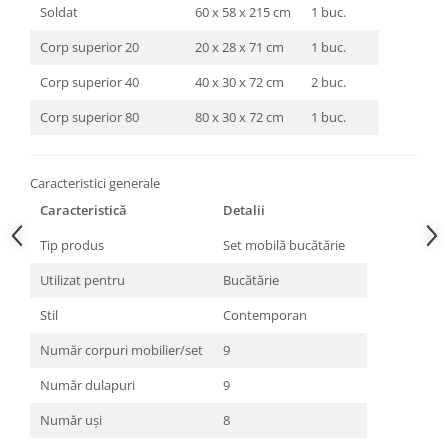
Soldat
60 x 58 x 215 cm
1 buc.
Corp superior 20
20 x 28 x 71 cm
1 buc.
Corp superior 40
40 x 30 x 72 cm
2 buc.
Corp superior 80
80 x 30 x 72 cm
1 buc.
Caracteristici generale
Caracteristică
Detalii
Tip produs
Set mobilă bucătărie
Utilizat pentru
Bucătărie
Stil
Contemporan
Număr corpuri mobilier/set
9
Număr dulapuri
9
Număr uși
8