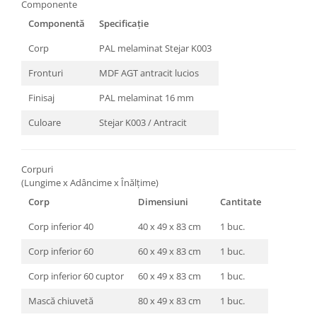
Componente
Componentă
Specificație
Corp
PAL melaminat Stejar K003
Fronturi
MDF AGT antracit lucios
Finisaj
PAL melaminat 16 mm
Culoare
Stejar K003 / Antracit
Corpuri
(Lungime x Adâncime x Înălțime)
Corp
Dimensiuni
Cantitate
Corp inferior 40
40 x 49 x 83 cm
1 buc.
Corp inferior 60
60 x 49 x 83 cm
1 buc.
Corp inferior 60 cuptor
60 x 49 x 83 cm
1 buc.
Mască chiuvetă
80 x 49 x 83 cm
1 buc.