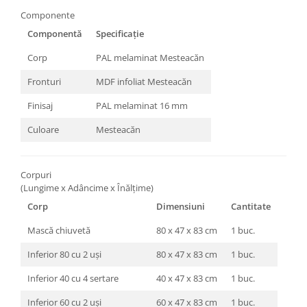
Componente
Componentă
Specificație
Corp
PAL melaminat Mesteacăn
Fronturi
MDF infoliat Mesteacăn
Finisaj
PAL melaminat 16 mm
Culoare
Mesteacăn
Corpuri
(Lungime x Adâncime x Înălțime)
Corp
Dimensiuni
Cantitate
Mască chiuvetă
80 x 47 x 83 cm
1 buc.
Inferior 80 cu 2 uși
80 x 47 x 83 cm
1 buc.
Inferior 40 cu 4 sertare
40 x 47 x 83 cm
1 buc.
Inferior 60 cu 2 uși
60 x 47 x 83 cm
1 buc.