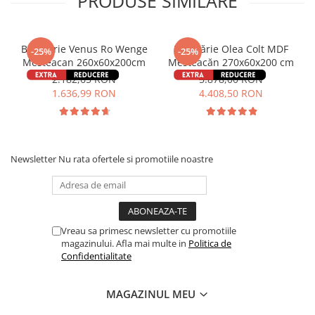
PRODUSE SIMILARE
Bucatarie Venus Ro Wenge
Bucătărie Olea Colt MDF
-25%
-25%
Mesteacan 260x60x200cm
Mesteacăn 270x60x200 cm
2.182,65 RON
5.878,00 RON
1.636,99 RON
4.408,50 RON
Newsletter
Nu rata ofertele si promotiile noastre
Vreau sa primesc newsletter cu promotiile
magazinului. Afla mai multe in
Politica de
Confidentialitate
MAGAZINUL MEU