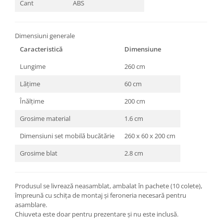
Cant
ABS
Dimensiuni generale
Caracteristică
Dimensiune
Lungime
260 cm
Lățime
60 cm
Înălțime
200 cm
Grosime material
1.6 cm
Dimensiuni set mobilă bucătărie
260 x 60 x 200 cm
Grosime blat
2.8 cm
Produsul se livrează neasamblat, ambalat în pachete (10 colete),
împreună cu schița de montaj și feroneria necesară pentru
asamblare.
Chiuveta este doar pentru prezentare și nu este inclusă.