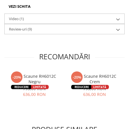
VEZI SCHITA
Video
(1)
Review-uri
(9)
RECOMANDĂRI
Set 2 Scaune RH6012C
Set 2 Scaune RH6012C
-20%
-20%
Negru
Crem
795,00 RON
795,00 RON
636,00 RON
636,00 RON