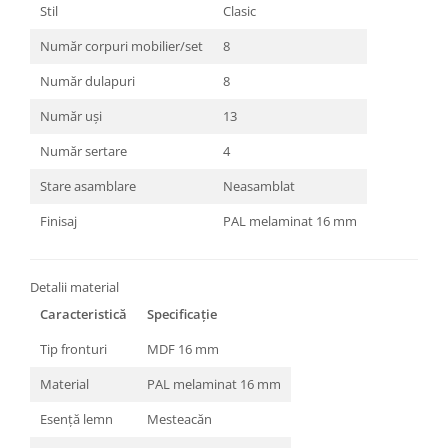
Stil
Clasic
Număr corpuri mobilier/set
8
Număr dulapuri
8
Număr uși
13
Număr sertare
4
Stare asamblare
Neasamblat
Finisaj
PAL melaminat 16 mm
Detalii material
Caracteristică
Specificație
Tip fronturi
MDF 16 mm
Material
PAL melaminat 16 mm
Esență lemn
Mesteacăn