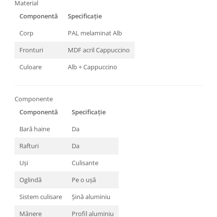
Material
Componentă
Specificație
Corp
PAL melaminat Alb
Fronturi
MDF acril Cappuccino
Culoare
Alb + Cappuccino
Componente
Componentă
Specificație
Bară haine
Da
Rafturi
Da
Uși
Culisante
Oglindă
Pe o ușă
Sistem culisare
Șină aluminiu
Mânere
Profil aluminiu