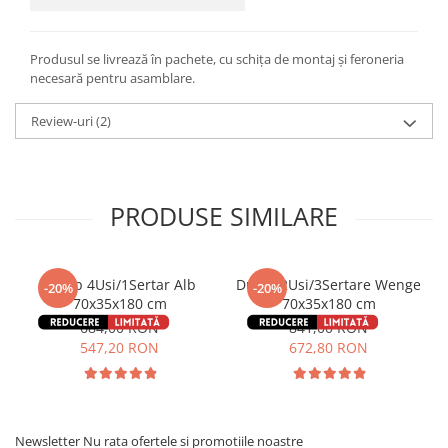
Produsul se livrează în pachete, cu schița de montaj și feroneria
necesară pentru asamblare.
Review-uri
(2)
PRODUSE SIMILARE
Dulap 4Usi/1Sertar Alb
Dulap 2Usi/3Sertare Wenge
-20%
-20%
70x35x180 cm
70x35x180 cm
684,00 RON
841,00 RON
547,20 RON
672,80 RON
Newsletter
Nu rata ofertele si promotiile noastre