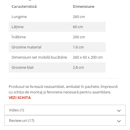
Caracteristică
Dimensiune
Lungime
260 cm
Lățime
60 cm
Înălțime
200 cm
Grosime material
1.6 cm
Dimensiuni set mobilă bucătărie
260 x 60 x 200 cm
Grosime blat
2.8 cm
Produsul se livrează neasamblat, ambalat în pachete, împreună
cu schița de montaj și feroneria necesară pentru asamblare.
VEZI SCHITA
Video
(1)
Review-uri
(17)