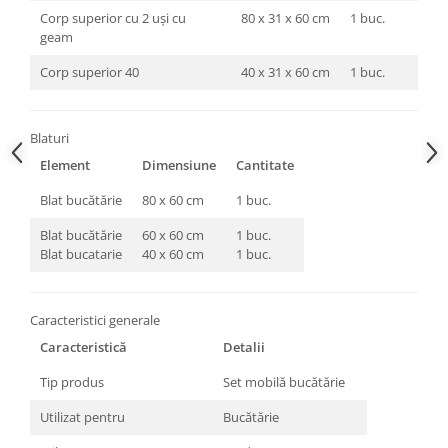
Corp superior cu 2 uși cu
80 x 31 x 60 cm
1 buc.
geam
Corp superior 40
40 x 31 x 60 cm
1 buc.
Blaturi
Element
Dimensiune
Cantitate
Blat bucătărie
80 x 60 cm
1 buc.
Blat bucătărie
60 x 60 cm
1 buc.
Blat bucatarie
40 x 60 cm
1 buc.
Caracteristici generale
Caracteristică
Detalii
Tip produs
Set mobilă bucătărie
Utilizat pentru
Bucătărie