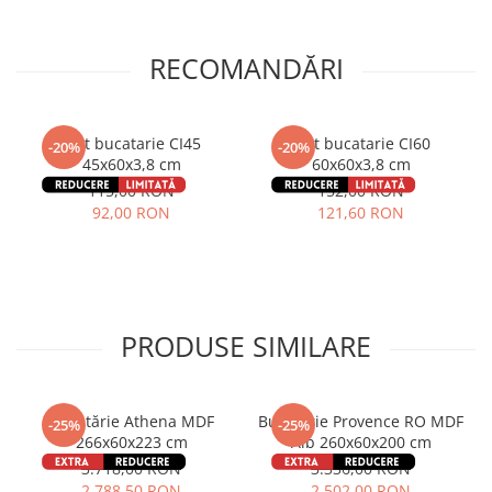
RECOMANDĂRI
Blat bucatarie CI45
Blat bucatarie CI60
-20%
-20%
45x60x3,8 cm
60x60x3,8 cm
115,00 RON
152,00 RON
92,00 RON
121,60 RON
PRODUSE SIMILARE
Bucătărie Athena MDF
Bucatarie Provence RO MDF
-25%
-25%
266x60x223 cm
Alb 260x60x200 cm
3.718,00 RON
3.336,00 RON
2.788,50 RON
2.502,00 RON