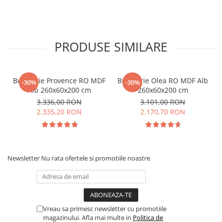
PRODUSE SIMILARE
Bucatarie Provence RO MDF
Bucătărie Olea RO MDF Alb
-30%
-30%
Alb 260x60x200 cm
260x60x200 cm
3.336,00 RON
3.101,00 RON
2.335,20 RON
2.170,70 RON
Newsletter
Nu rata ofertele si promotiile noastre
Vreau sa primesc newsletter cu promotiile
magazinului. Afla mai multe in
Politica de