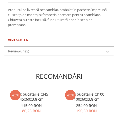
Produsul se livrează neasamblat, ambalat în pachete, împreună
cu schița de montaj și feroneria necesară pentru asamblare.
Chiuveta nu este inclusă, fiind utilizată doar în scop de
prezentare.
VEZI SCHITA
Review-uri
(3)
RECOMANDĂRI
Blat bucatarie CI45
Blat bucatarie CI100
-25%
-25%
45x60x3,8 cm
100x60x3,8 cm
115,00 RON
254,00 RON
86,25 RON
190,50 RON