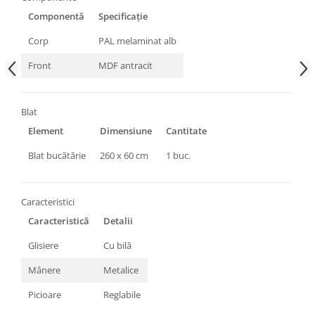
Componentă
Specificație
Corp
PAL melaminat alb
Front
MDF antracit
Blat
Element
Dimensiune
Cantitate
Blat bucătărie
260 x 60 cm
1 buc.
Caracteristici
Caracteristică
Detalii
Glisiere
Cu bilă
Mânere
Metalice
Picioare
Reglabile